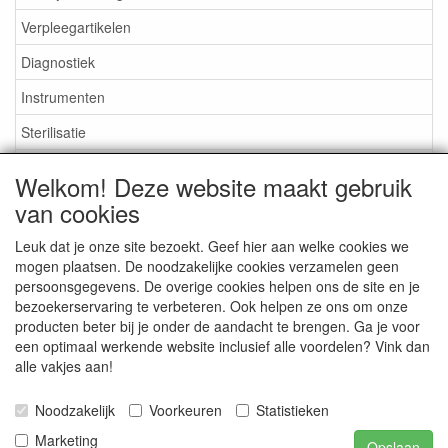
Verpleegartikelen
Diagnostiek
Instrumenten
Sterilisatie
EHBO
Welkom! Deze website maakt gebruik
Aktieartikelen
van cookies
Leuk dat je onze site bezoekt. Geef hier aan welke cookies we
mogen plaatsen. De noodzakelijke cookies verzamelen geen
persoonsgegevens. De overige cookies helpen ons de site en je
bezoekerservaring te verbeteren. Ook helpen ze ons om onze
Medisan Trading te Alblasserdam. Alle genoemde prijzen zijn
producten beter bij je onder de aandacht te brengen. Ga je voor
inclusief BTW en
exclusief verzendkosten
tenzij anders
een optimaal werkende website inclusief alle voordelen? Vink dan
aangegeven.
alle vakjes aan!
Noodzakelijk
Voorkeuren
Statistieken
Marketing
Opslaan