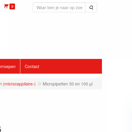
0
Zoeken
erroepen
Contact
n (microcappilaire-)
Micropipetten 50 en 100 µl
5