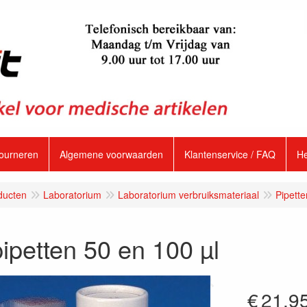
tourneren
Algemene voorwaarden
Klantenservice / FAQ
H
ducten
Laboratorium
Laboratorium verbruiksmateriaal
Pipette
ipetten 50 en 100 µl
€
21.9