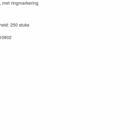
, met ringmarkering
eid: 250 stuks
10802