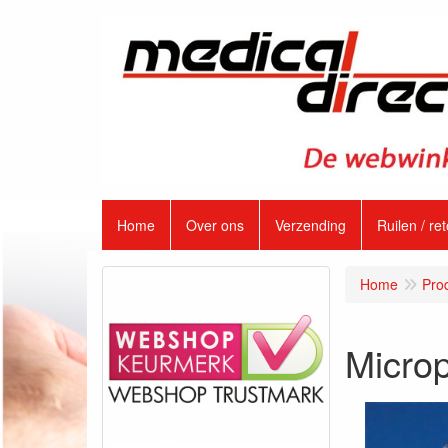
Home
Over ons
Verzending
Ruilen / re
Home
Pro
Microp