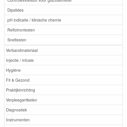
Controlevloeistof voor glucosemeter
Dipslides
pH indicatie / klinische chemie
Reflotrontesten
Sneltesten
Verbandmateriaal
Injectie / infusie
Hygiëne
Fit & Gezond
Praktijkinrichting
Verpleegartikelen
Diagnostiek
Instrumenten