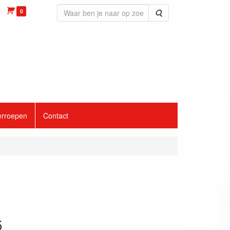
0
Zoeken
erroepen
Contact
5