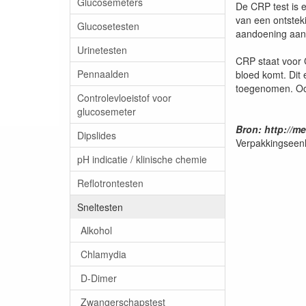
Glucosemeters
De CRP test is 
van een ontsteki
Glucosetesten
aandoening aan
Urinetesten
CRP staat voor C
Pennaalden
bloed komt. Dit 
toegenomen. Ook
Controlevloeistof voor
glucosemeter
Bron: http://m
Dipslides
Verpakkingseenh
pH indicatie / klinische chemie
Reflotrontesten
Sneltesten
Alkohol
Chlamydia
D-Dimer
Zwangerschapstest