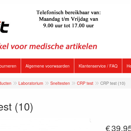
tourneren
Algemene voorwaarden
Klantenservice / FAQ
H
ducten
Laboratorium
Sneltesten
CRP test
CRP test (10)
st (10)
€
39.9