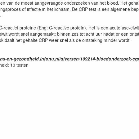
een van de meest aangevraagde onderzoeken van het bloed. Het gehal
ngsproces of infectie in het lichaam. De CRP test is een algemene bepal
.
-reactief proteïne (Eng: C-reactive proteïn). Het is een acutefase-eiwi
eiwit wordt snel aangemaakt: binnen zes tot acht uur nadat er een ontste
 daalt het gehalte CRP weer snel als de ontsteking minder wordt.
ens-en-gezondheid.infonu.nl/diversen/109214-bloedonderzoek-crp
eid: 10 testen