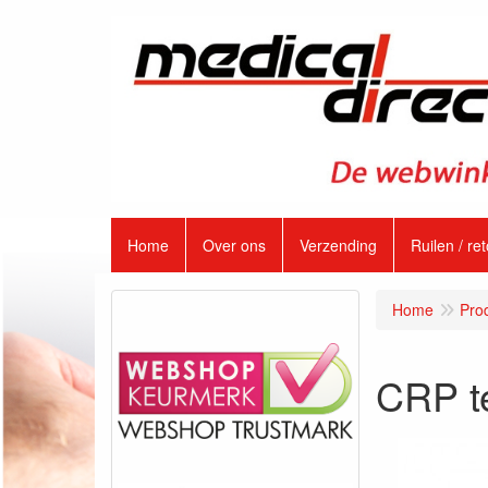
Home
Over ons
Verzending
Ruilen / re
Home
Pro
CRP te