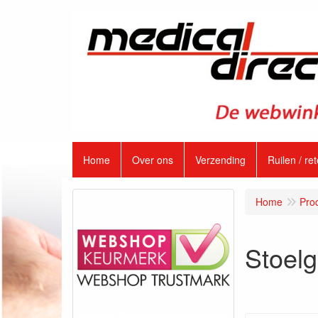
Home
Over ons
Verzending
Ruilen / re
Home
Pro
Stoelg