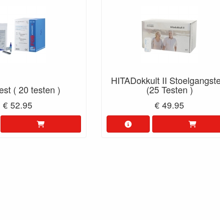
HITADokkult II Stoelgangst
st ( 20 testen )
(25 Testen )
€ 52.95
€ 49.95