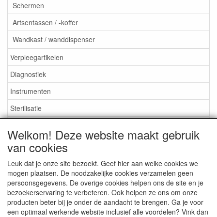
Schermen
Artsentassen / -koffer
Wandkast / wanddispenser
Verpleegartikelen
Diagnostiek
Instrumenten
Sterilisatie
EHBO
Welkom! Deze website maakt gebruik
Aktieartikelen
van cookies
Leuk dat je onze site bezoekt. Geef hier aan welke cookies we
mogen plaatsen. De noodzakelijke cookies verzamelen geen
persoonsgegevens. De overige cookies helpen ons de site en je
bezoekerservaring te verbeteren. Ook helpen ze ons om onze
Medisan Trading te Alblasserdam. Alle genoemde prijzen zijn
producten beter bij je onder de aandacht te brengen. Ga je voor
inclusief BTW en
exclusief verzendkosten
tenzij anders
een optimaal werkende website inclusief alle voordelen? Vink dan
aangegeven.