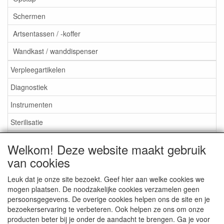
Schermen
Artsentassen / -koffer
Wandkast / wanddispenser
Verpleegartikelen
Diagnostiek
Instrumenten
Sterilisatie
EHBO
Welkom! Deze website maakt gebruik
Aktieartikelen
van cookies
Leuk dat je onze site bezoekt. Geef hier aan welke cookies we
mogen plaatsen. De noodzakelijke cookies verzamelen geen
persoonsgegevens. De overige cookies helpen ons de site en je
bezoekerservaring te verbeteren. Ook helpen ze ons om onze
Medisan Trading te Alblasserdam. Alle genoemde prijzen zijn
producten beter bij je onder de aandacht te brengen. Ga je voor
inclusief BTW en
exclusief verzendkosten
tenzij anders