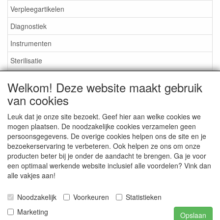
Verpleegartikelen
Diagnostiek
Instrumenten
Sterilisatie
EHBO
Welkom! Deze website maakt gebruik
Aktieartikelen
van cookies
Leuk dat je onze site bezoekt. Geef hier aan welke cookies we
mogen plaatsen. De noodzakelijke cookies verzamelen geen
persoonsgegevens. De overige cookies helpen ons de site en je
bezoekerservaring te verbeteren. Ook helpen ze ons om onze
Medisan Trading te Alblasserdam. Alle genoemde prijzen zijn
producten beter bij je onder de aandacht te brengen. Ga je voor
inclusief BTW en
exclusief verzendkosten
tenzij anders
een optimaal werkende website inclusief alle voordelen? Vink dan
aangegeven.
alle vakjes aan!
Noodzakelijk
Voorkeuren
Statistieken
Marketing
Opslaan