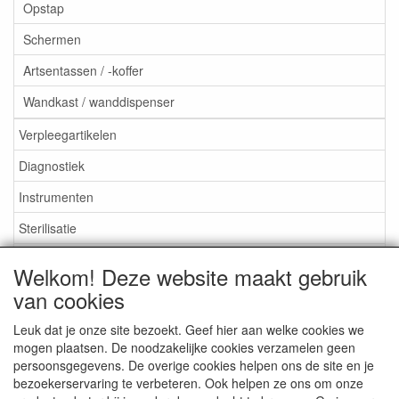
Opstap
Schermen
Artsentassen / -koffer
Wandkast / wanddispenser
Verpleegartikelen
Diagnostiek
Instrumenten
Sterilisatie
EHBO
Welkom! Deze website maakt gebruik
Aktieartikelen
van cookies
Leuk dat je onze site bezoekt. Geef hier aan welke cookies we
mogen plaatsen. De noodzakelijke cookies verzamelen geen
persoonsgegevens. De overige cookies helpen ons de site en je
bezoekerservaring te verbeteren. Ook helpen ze ons om onze
Medisan Trading te Alblasserdam. Alle genoemde prijzen zijn