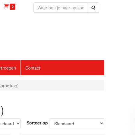
0
Zoeken
erroepen
Contact
sproeikop)
)
Sorteer op