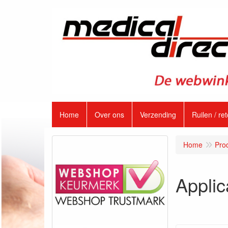
Home
Over ons
Verzending
Ruilen / re
Home
Pro
Applic