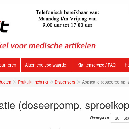
tourneren
Algemene voorwaarden
Klantenservice / FAQ
H
ducten
Praktijkinrichting
Dispensers
Applicatie (doseerpomp, 
atie (doseerpomp, sproeikop
Weergave