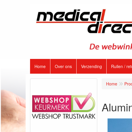
Home
Over ons
Verzending
Ruilen / re
Home
Pro
Alumin