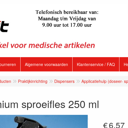
tourneren
Algemene voorwaarden
Klantenservice / FAQ
H
ducten
Praktijkinrichting
Dispensers
Applicatiehulp (doseer- sp
ium sproeifles 250 ml
€
6.57