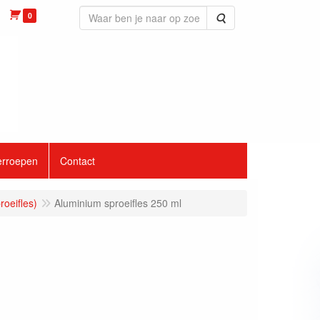
0
Zoeken
erroepen
Contact
roeifles)
Aluminium sproeifles 250 ml