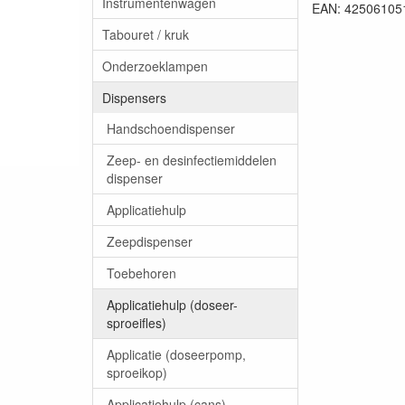
Instrumentenwagen
EAN: 42506105
Tabouret / kruk
Onderzoeklampen
Dispensers
Handschoendispenser
Zeep- en desinfectiemiddelen
dispenser
Applicatiehulp
Zeepdispenser
Toebehoren
Applicatiehulp (doseer-
sproeifles)
Applicatie (doseerpomp,
sproeikop)
Applicatiehulp (cans)