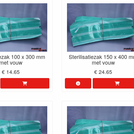
tiezak 100 x 300 mm
Sterilisatiezak 150 x 400 
met vouw
met vouw
€ 14.65
€ 24.65