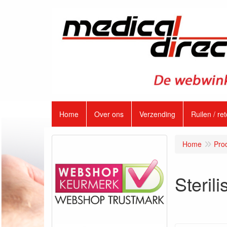
Home
Over ons
Verzending
Ruilen / re
Home
Pro
Steril