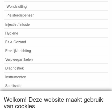
Wondsluiting
Pleisterdispenser
Injectie / infusie
Hygiëne
Fit & Gezond
Praktijkinrichting
Verpleegartikelen
Diagnostiek
Instrumenten
Sterilisatie
EHBO
Welkom! Deze website maakt gebruik
Aktieartikelen
van cookies