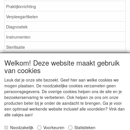
Praktijkinrichting
Verpleegartikelen
Diagnostiek
Instrumenten
Sterilisatie
EHBO
Welkom! Deze website maakt gebruik
Aktieartikelen
van cookies
Leuk dat je onze site bezoekt. Geef hier aan welke cookies we
mogen plaatsen. De noodzakelijke cookies verzamelen geen
persoonsgegevens. De overige cookies helpen ons de site en je
bezoekerservaring te verbeteren. Ook helpen ze ons om onze
Medisan Trading te Alblasserdam. Alle genoemde prijzen zijn
producten beter bij je onder de aandacht te brengen. Ga je voor
inclusief BTW en
exclusief verzendkosten
tenzij anders
een optimaal werkende website inclusief alle voordelen? Vink dan
aangegeven.
alle vakjes aan!
Noodzakelijk
Voorkeuren
Statistieken