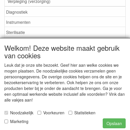
Verpleging (verzorging)
Diagnostiek
Instrumenten
Sterilisatie
EHBO
Welkom! Deze website maakt gebruik
Aktieartikelen
van cookies
Leuk dat je onze site bezoekt. Geef hier aan welke cookies we
mogen plaatsen. De noodzakelijke cookies verzamelen geen
persoonsgegevens. De overige cookies helpen ons de site en je
bezoekerservaring te verbeteren. Ook helpen ze ons om onze
Medisan Trading te Alblasserdam. Alle genoemde prijzen zijn
producten beter bij je onder de aandacht te brengen. Ga je voor
inclusief BTW en
exclusief verzendkosten
tenzij anders
een optimaal werkende website inclusief alle voordelen? Vink dan
aangegeven.
alle vakjes aan!
Noodzakelijk
Voorkeuren
Statistieken
Marketing
Opslaan