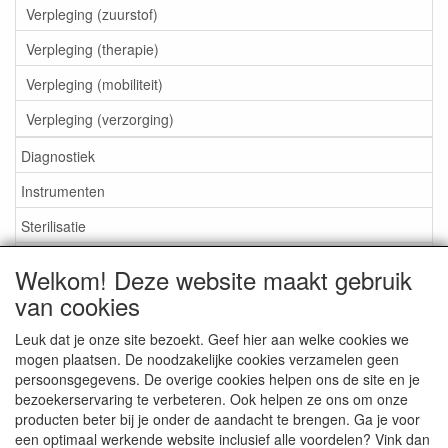
Verpleging (zuurstof)
Verpleging (therapie)
Verpleging (mobiliteit)
Verpleging (verzorging)
Diagnostiek
Instrumenten
Sterilisatie
EHBO
Welkom! Deze website maakt gebruik
Aktieartikelen
van cookies
Leuk dat je onze site bezoekt. Geef hier aan welke cookies we
mogen plaatsen. De noodzakelijke cookies verzamelen geen
persoonsgegevens. De overige cookies helpen ons de site en je
bezoekerservaring te verbeteren. Ook helpen ze ons om onze
Medisan Trading te Alblasserdam. Alle genoemde prijzen zijn
producten beter bij je onder de aandacht te brengen. Ga je voor
inclusief BTW en
exclusief verzendkosten
tenzij anders
een optimaal werkende website inclusief alle voordelen? Vink dan