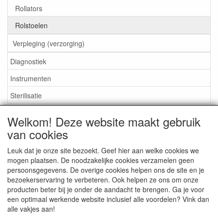
Rollators
Rolstoelen
Verpleging (verzorging)
Diagnostiek
Instrumenten
Sterilisatie
EHBO
Welkom! Deze website maakt gebruik
Aktieartikelen
van cookies
Leuk dat je onze site bezoekt. Geef hier aan welke cookies we
mogen plaatsen. De noodzakelijke cookies verzamelen geen
persoonsgegevens. De overige cookies helpen ons de site en je
bezoekerservaring te verbeteren. Ook helpen ze ons om onze
Medisan Trading te Alblasserdam. Alle genoemde prijzen zijn
producten beter bij je onder de aandacht te brengen. Ga je voor
inclusief BTW en
exclusief verzendkosten
tenzij anders
een optimaal werkende website inclusief alle voordelen? Vink dan
aangegeven.
alle vakjes aan!