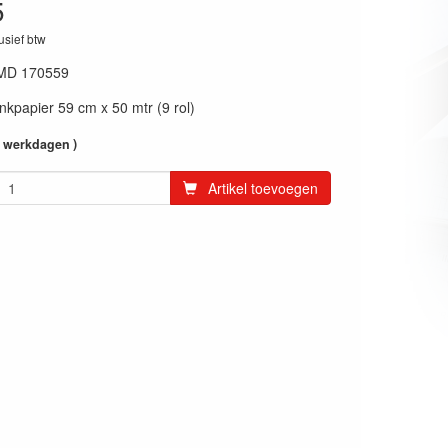
5
lusief btw
MD 170559
papier 59 cm x 50 mtr (9 rol)
4 werkdagen )
Artikel toevoegen