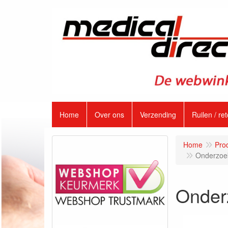
Home
Over ons
Verzending
Ruilen / re
Home
Pro
Onderzoek
Onder