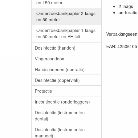
en 150 meter
2-laags
perforati
Onderzoekbankpapier 2-laags
en 50 meter
Onderzoekbankpapier 1-laags
Verpakkingseenh
en 50 meter en PE-foli
EAN: 42506105
Desinfectie (handen)
Vingercondoom
Handschoenen (operatie)
Desinfectie (oppervlak)
Protectie
Incontinentie (onderleggers)
Desinfectie (instrumenten
dental)
Desinfectie (instrumenten
manueel)