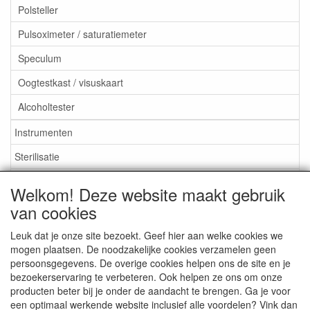
Polsteller
Pulsoximeter / saturatiemeter
Speculum
Oogtestkast / visuskaart
Alcoholtester
Instrumenten
Sterilisatie
EHBO
Welkom! Deze website maakt gebruik
Aktieartikelen
van cookies
Leuk dat je onze site bezoekt. Geef hier aan welke cookies we
mogen plaatsen. De noodzakelijke cookies verzamelen geen
persoonsgegevens. De overige cookies helpen ons de site en je
bezoekerservaring te verbeteren. Ook helpen ze ons om onze
Medisan Trading te Alblasserdam. Alle genoemde prijzen zijn
producten beter bij je onder de aandacht te brengen. Ga je voor
inclusief BTW en
exclusief verzendkosten
tenzij anders
een optimaal werkende website inclusief alle voordelen? Vink dan