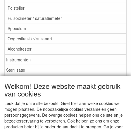
Polsteller
Pulsoximeter / saturatiemeter
Speculum
Oogtestkast / visuskaart
Alcoholtester
Instrumenten
Sterilisatie
EHBO
Welkom! Deze website maakt gebruik
Aktieartikelen
van cookies
Leuk dat je onze site bezoekt. Geef hier aan welke cookies we
mogen plaatsen. De noodzakelijke cookies verzamelen geen
persoonsgegevens. De overige cookies helpen ons de site en je
bezoekerservaring te verbeteren. Ook helpen ze ons om onze
Medisan Trading te Alblasserdam. Alle genoemde prijzen zijn
producten beter bij je onder de aandacht te brengen. Ga je voor
inclusief BTW en
exclusief verzendkosten
tenzij anders