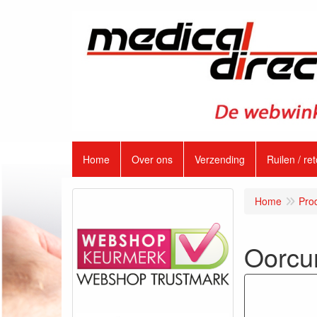
Home
Over ons
Verzending
Ruilen / re
Home
Pro
Oorcu