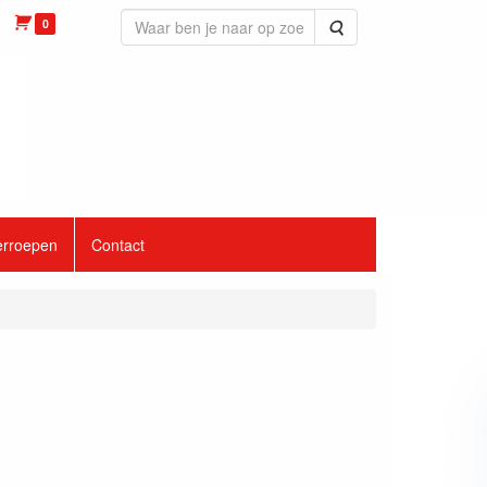
0
Zoeken
erroepen
Contact