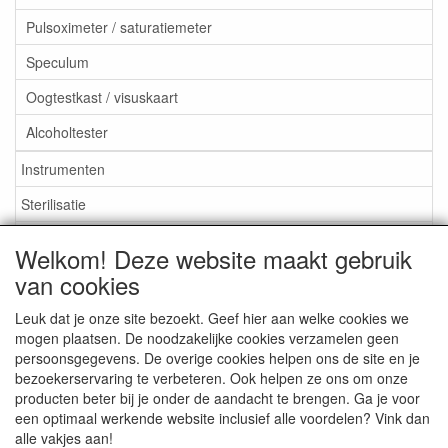
Pulsoximeter / saturatiemeter
Speculum
Oogtestkast / visuskaart
Alcoholtester
Instrumenten
Sterilisatie
EHBO
Welkom! Deze website maakt gebruik
Aktieartikelen
van cookies
Leuk dat je onze site bezoekt. Geef hier aan welke cookies we
mogen plaatsen. De noodzakelijke cookies verzamelen geen
persoonsgegevens. De overige cookies helpen ons de site en je
bezoekerservaring te verbeteren. Ook helpen ze ons om onze
Medisan Trading te Alblasserdam. Alle genoemde prijzen zijn
producten beter bij je onder de aandacht te brengen. Ga je voor
inclusief BTW en
exclusief verzendkosten
tenzij anders
een optimaal werkende website inclusief alle voordelen? Vink dan
aangegeven.
alle vakjes aan!