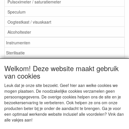
Pulsoximeter / saturatiemeter
Speculum
Oogtestkast / visuskaart
Alcoholtester
Instrumenten
Sterilisatie
EHBO
Welkom! Deze website maakt gebruik
Aktieartikelen
van cookies
Leuk dat je onze site bezoekt. Geef hier aan welke cookies we
mogen plaatsen. De noodzakelijke cookies verzamelen geen
persoonsgegevens. De overige cookies helpen ons de site en je
bezoekerservaring te verbeteren. Ook helpen ze ons om onze
Medisan Trading te Alblasserdam. Alle genoemde prijzen zijn
producten beter bij je onder de aandacht te brengen. Ga je voor
inclusief BTW en
exclusief verzendkosten
tenzij anders
een optimaal werkende website inclusief alle voordelen? Vink dan
aangegeven.
alle vakjes aan!