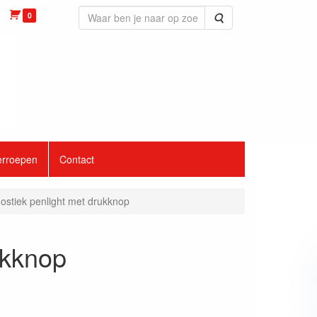
0
Zoeken
erroepen
Contact
ostiek penlight met drukknop
ukknop