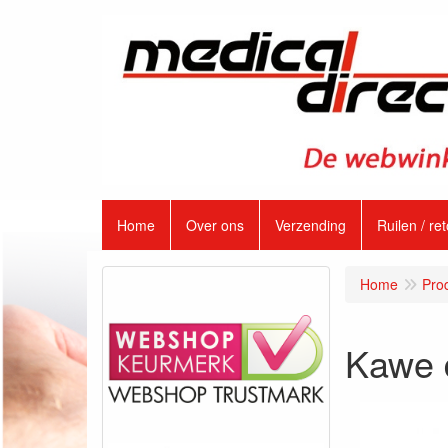
Home
Over ons
Verzending
Ruilen / re
Home
Pro
Kawe d