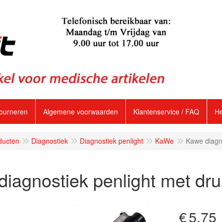
tourneren
Algemene voorwaarden
Klantenservice / FAQ
H
ducten
Diagnostiek
Diagnostiek penlight
KaWe
Kawe diagn
iagnostiek penlight met dr
€
5.75