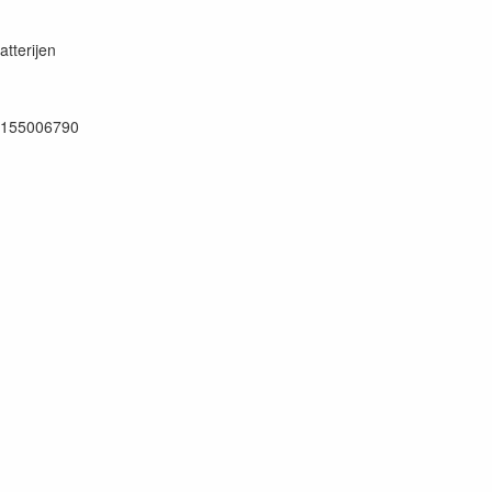
atterijen
0155006790