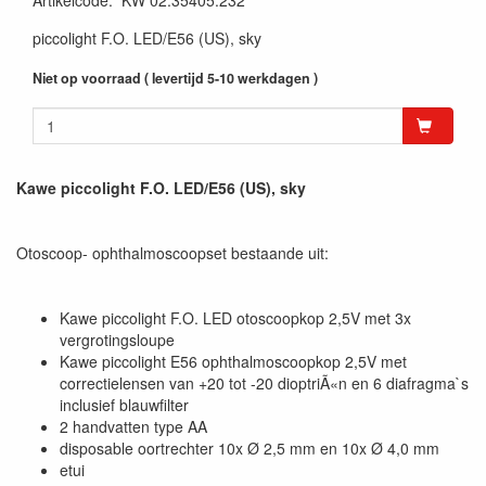
Artikelcode
:
KW 02.35405.232
piccolight F.O. LED/E56 (US), sky
Niet op voorraad ( levertijd 5-10 werkdagen )
Kawe piccolight F.O. LED/E56 (US), sky
Otoscoop- ophthalmoscoopset bestaande uit:
Kawe piccolight F.O. LED otoscoopkop 2,5V met 3x
vergrotingsloupe
Kawe piccolight E56 ophthalmoscoopkop 2,5V met
correctielensen van +20 tot -20 dioptriÃ«n en 6 diafragma`s
inclusief blauwfilter
2 handvatten type AA
disposable oortrechter 10x Ø 2,5 mm en 10x Ø 4,0 mm
etui