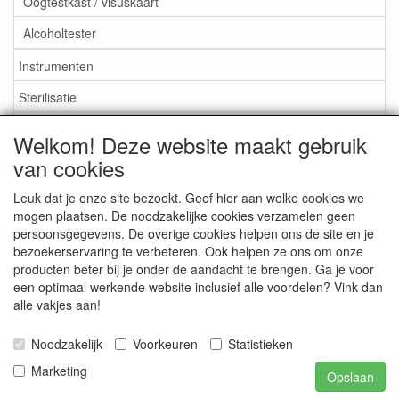
Oogtestkast / visuskaart
Alcoholtester
Instrumenten
Sterilisatie
EHBO
Welkom! Deze website maakt gebruik
Aktieartikelen
van cookies
Leuk dat je onze site bezoekt. Geef hier aan welke cookies we
mogen plaatsen. De noodzakelijke cookies verzamelen geen
persoonsgegevens. De overige cookies helpen ons de site en je
bezoekerservaring te verbeteren. Ook helpen ze ons om onze
Medisan Trading te Alblasserdam. Alle genoemde prijzen zijn
producten beter bij je onder de aandacht te brengen. Ga je voor
inclusief BTW en
exclusief verzendkosten
tenzij anders
een optimaal werkende website inclusief alle voordelen? Vink dan
aangegeven.
alle vakjes aan!
Noodzakelijk
Voorkeuren
Statistieken
Marketing
Opslaan