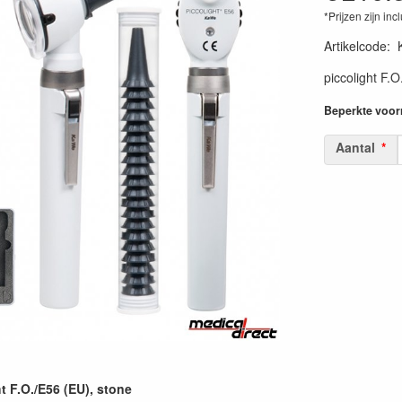
*Prijzen zijn inc
Artikelcode
:
piccolight F.
Beperkte voorr
Aantal
t F.O./E56 (EU), stone