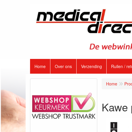
Home
Over ons
Verzending
Ruilen / re
Home
Pro
Kawe p