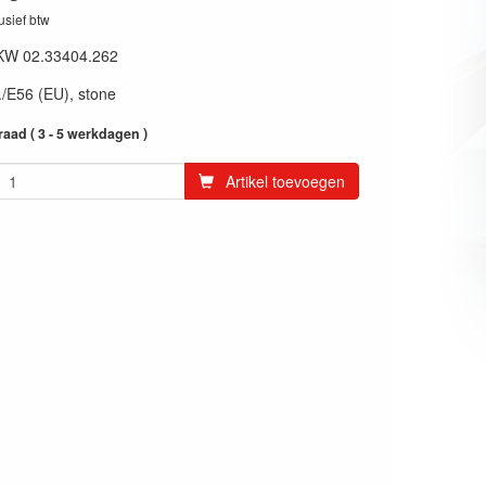
lusief btw
KW 02.33404.262
O./E56 (EU), stone
aad ( 3 - 5 werkdagen )
Artikel toevoegen