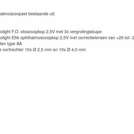
almoscoopset bestaande uit:
olight F.O. otoscoopkop 2,5V met 3x vergrotingsloupe
olight E56 ophthalmoscoopkop 2,5V met correctielensen van +20 tot -20 
ten type AA
e oortrechter 10x Ø 2,5 mm en 10x Ø 4,0 mm