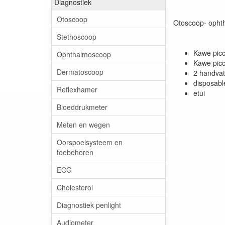
Diagnostiek
Otoscoop
Otoscoop- ophth
Stethoscoop
Kawe picc
Ophthalmoscoop
Kawe picc
Dermatoscoop
2 handvat
disposabl
Reflexhamer
etui
Bloeddrukmeter
Meten en wegen
Oorspoelsysteem en
toebehoren
ECG
Cholesterol
Diagnostiek penlight
Audiometer