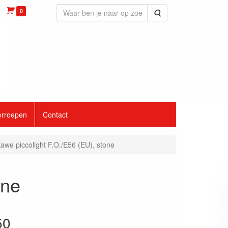
0
Zoeken
erroepen
Contact
awe piccolight F.O./E56 (EU), stone
one
50