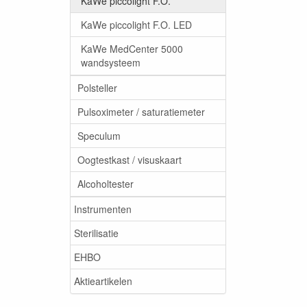
KaWe piccolight F.O.
KaWe piccolight F.O. LED
KaWe MedCenter 5000
wandsysteem
Polsteller
Pulsoximeter / saturatiemeter
Speculum
Oogtestkast / visuskaart
Alcoholtester
Instrumenten
Sterilisatie
EHBO
Aktieartikelen