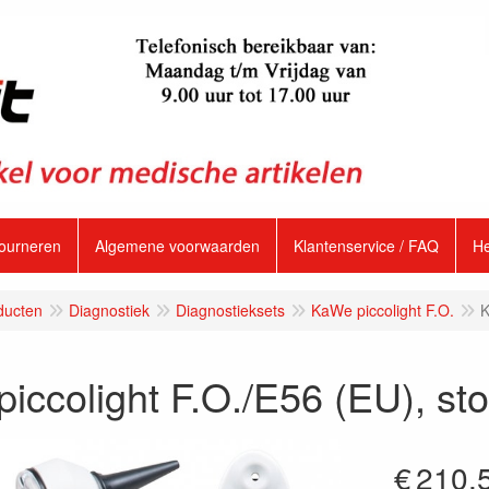
tourneren
Algemene voorwaarden
Klantenservice / FAQ
H
ducten
Diagnostiek
Diagnostieksets
KaWe piccolight F.O.
K
iccolight F.O./E56 (EU), st
€
210.