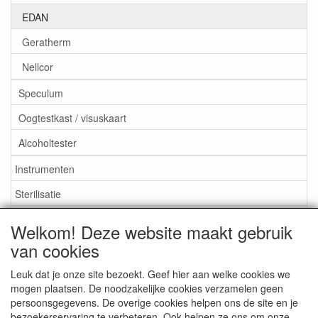
EDAN
Geratherm
Nellcor
Speculum
Oogtestkast / visuskaart
Alcoholtester
Instrumenten
Sterilisatie
EHBO
Welkom! Deze website maakt gebruik
Aktieartikelen
van cookies
Leuk dat je onze site bezoekt. Geef hier aan welke cookies we
mogen plaatsen. De noodzakelijke cookies verzamelen geen
persoonsgegevens. De overige cookies helpen ons de site en je
bezoekerservaring te verbeteren. Ook helpen ze ons om onze