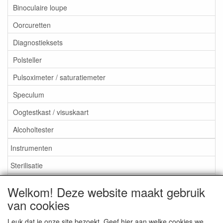
Binoculaire loupe
Oorcuretten
Diagnostieksets
Polsteller
Pulsoximeter / saturatiemeter
Speculum
Oogtestkast / visuskaart
Alcoholtester
Instrumenten
Sterilisatie
EHBO
Welkom! Deze website maakt gebruik
Aktieartikelen
van cookies
Leuk dat je onze site bezoekt. Geef hier aan welke cookies we