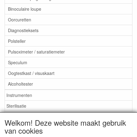
Binoculaire loupe
Oorcuretten
Diagnostieksets
Polsteller
Pulsoximeter / saturatiemeter
Speculum
Oogtestkast / visuskaart
Alcoholtester
Instrumenten
Sterilisatie
EHBO
Welkom! Deze website maakt gebruik
Aktieartikelen
van cookies