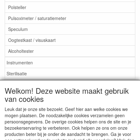
Polsteller
Pulsoximeter / saturatiemeter
Speculum
Oogtestkast / visuskaart
Alcoholtester
Instrumenten
Sterilisatie
EHBO
Welkom! Deze website maakt gebruik
Aktieartikelen
van cookies
Leuk dat je onze site bezoekt. Geef hier aan welke cookies we
mogen plaatsen. De noodzakelijke cookies verzamelen geen
persoonsgegevens. De overige cookies helpen ons de site en je
bezoekerservaring te verbeteren. Ook helpen ze ons om onze
Medisan Trading te Alblasserdam. Alle genoemde prijzen zijn
producten beter bij je onder de aandacht te brengen. Ga je voor
inclusief BTW en
exclusief verzendkosten
tenzij anders