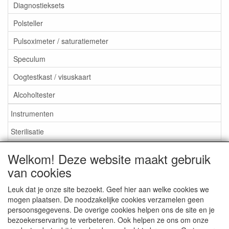
Diagnostieksets
Polsteller
Pulsoximeter / saturatiemeter
Speculum
Oogtestkast / visuskaart
Alcoholtester
Instrumenten
Sterilisatie
EHBO
Welkom! Deze website maakt gebruik
Aktieartikelen
van cookies
Leuk dat je onze site bezoekt. Geef hier aan welke cookies we
mogen plaatsen. De noodzakelijke cookies verzamelen geen
persoonsgegevens. De overige cookies helpen ons de site en je
bezoekerservaring te verbeteren. Ook helpen ze ons om onze
Medisan Trading te Alblasserdam. Alle genoemde prijzen zijn