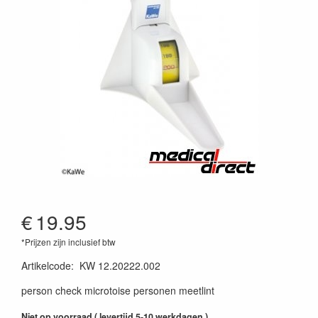
€
19.95
*Prijzen zijn inclusief btw
Artikelcode
:
KW 12.20222.002
person check microtoise personen meetlint
Niet op voorraad ( levertijd 5-10 werkdagen )