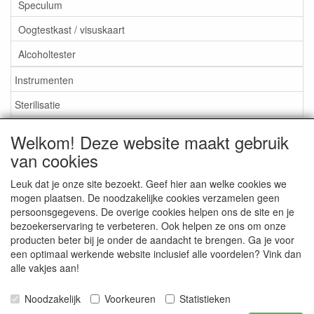
Speculum
Oogtestkast / visuskaart
Alcoholtester
Instrumenten
Sterilisatie
EHBO
Welkom! Deze website maakt gebruik
Aktieartikelen
van cookies
Leuk dat je onze site bezoekt. Geef hier aan welke cookies we
mogen plaatsen. De noodzakelijke cookies verzamelen geen
persoonsgegevens. De overige cookies helpen ons de site en je
bezoekerservaring te verbeteren. Ook helpen ze ons om onze
Medisan Trading te Alblasserdam. Alle genoemde prijzen zijn
producten beter bij je onder de aandacht te brengen. Ga je voor
inclusief BTW en
exclusief verzendkosten
tenzij anders
een optimaal werkende website inclusief alle voordelen? Vink dan
aangegeven.
alle vakjes aan!
Noodzakelijk
Voorkeuren
Statistieken