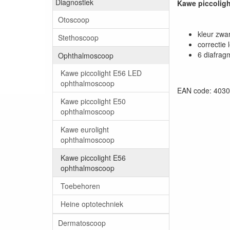
Diagnostiek
Kawe piccolig
Otoscoop
kleur zwar
Stethoscoop
correctie 
6 diafrag
Ophthalmoscoop
Kawe piccolight E56 LED
ophthalmoscoop
EAN code: 403
Kawe piccolight E50
ophthalmoscoop
Kawe eurolight
ophthalmoscoop
Kawe piccolight E56
ophthalmoscoop
Toebehoren
Heine optotechniek
Dermatoscoop