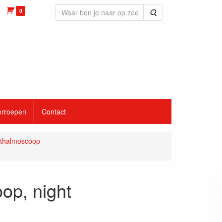
0
Zoeken
erroepen
Contact
hthalmoscoop
op, night