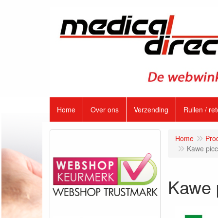
Home
Over ons
Verzending
Ruilen / re
Home
Pro
Kawe picc
Kawe p