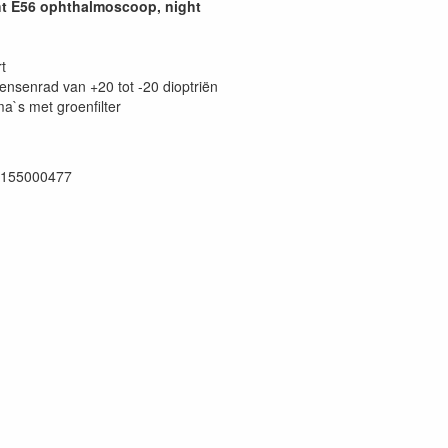
ht E56 ophthalmoscoop, night
t
lensenrad van +20 tot -20 dioptriën
ma`s met groenfilter
0155000477