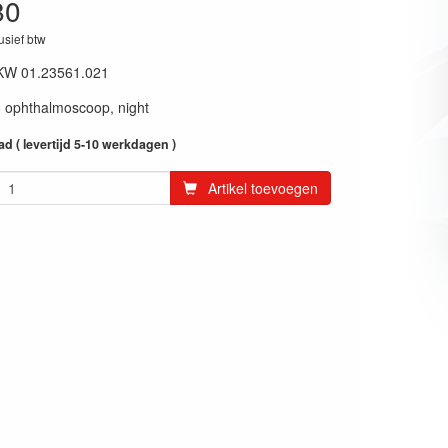
80
lusief btw
KW 01.23561.021
6 ophthalmoscoop, night
ad ( levertijd 5-10 werkdagen )
Artikel toevoegen