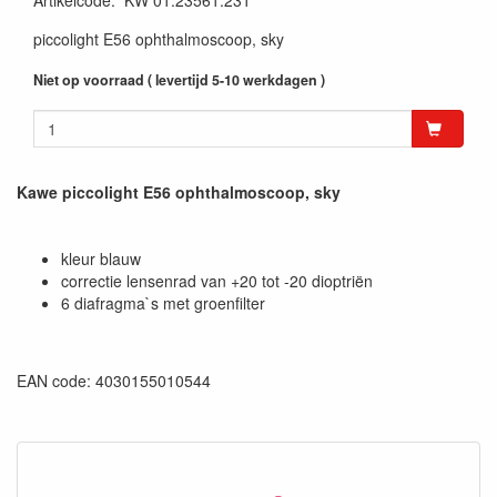
Artikelcode
:
KW 01.23561.231
piccolight E56 ophthalmoscoop, sky
Niet op voorraad ( levertijd 5-10 werkdagen )
Kawe piccolight E56 ophthalmoscoop, sky
kleur blauw
correctie lensenrad van +20 tot -20 dioptriën
6 diafragma`s met groenfilter
EAN code: 4030155010544