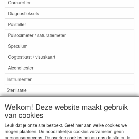
Oorcuretten
Diagnostieksets
Polsteller
Pulsoximeter / saturatiemeter
Speculum
Oogtestkast / visuskaart
Alcoholtester
Instrumenten
Sterilisatie
EHBO
Welkom! Deze website maakt gebruik
Aktieartikelen
van cookies
Leuk dat je onze site bezoekt. Geef hier aan welke cookies we
mogen plaatsen. De noodzakelijke cookies verzamelen geen
persoonsgegevens. De overige cookies helpen ons de site en je