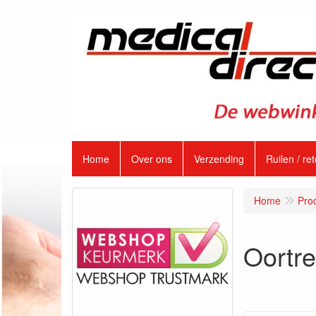
Home
Over ons
Verzending
Ruilen / re
Home
Pro
Oortre