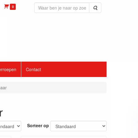
0
Zoeken
erroepen
Contact
baar
r
Sorteer op