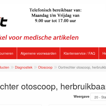
tourneren
Algemene voorwaarden
Klantenservice / FAQ
H
ducten
Diagnostiek
Otoscoop
Oortrechter otoscoop, herbruik
chter otoscoop, herbruikbaa
Weergave