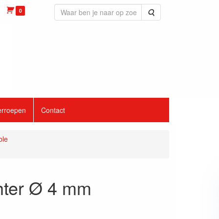
0
Zoeken
erroepen
Contact
ble
hter Ø 4 mm