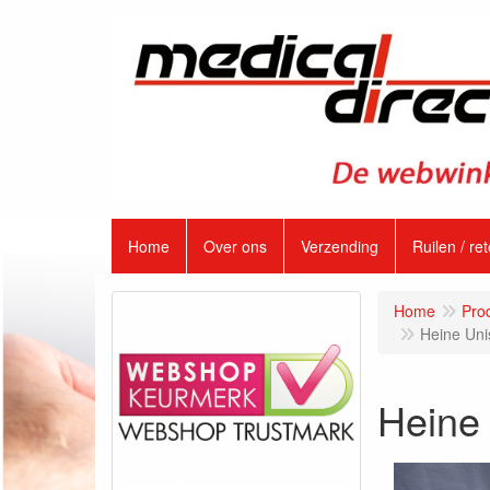
Home
Over ons
Verzending
Ruilen / re
Home
Pro
Heine Uni
Heine 