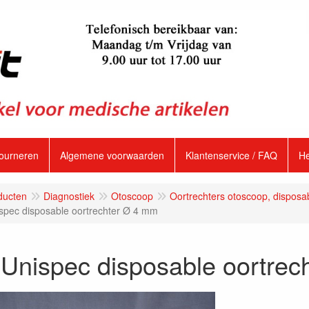
tourneren
Algemene voorwaarden
Klantenservice / FAQ
H
ducten
Diagnostiek
Otoscoop
Oortrechters otoscoop, disposa
spec disposable oortrechter Ø 4 mm
Unispec disposable oortrec