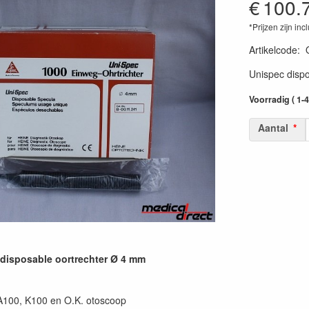
€
100.
*Prijzen zijn inc
Artikelcode
:
Unispec dispo
Voorradig ( 1-
Aantal
disposable oortrechter Ø 4 mm
A100, K100 en O.K. otoscoop