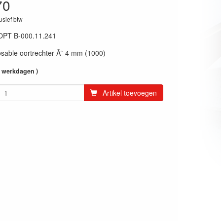
70
lusief btw
OPT B-000.11.241
sable oortrechter Ã˜ 4 mm (1000)
4 werkdagen )
Artikel toevoegen