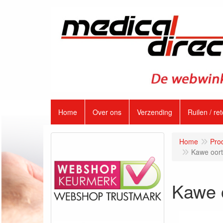
Home
Over ons
Verzending
Ruilen / re
Home
Pro
Kawe oort
Kawe o