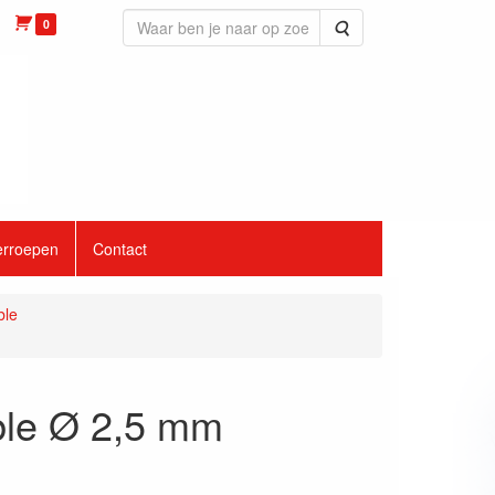
0
Zoeken
erroepen
Contact
ble
able Ø 2,5 mm