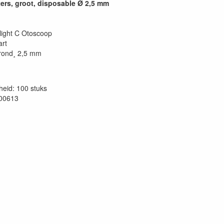
ers, groot, disposable Ø 2,5 mm
light C Otoscoop
art
rond¸ 2,5 mm
eid: 100 stuks
00613