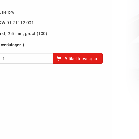
lusief btw
KW 01.71112.001
ond¸ 2,5 mm, groot (100)
4 werkdagen )
Artikel toevoegen