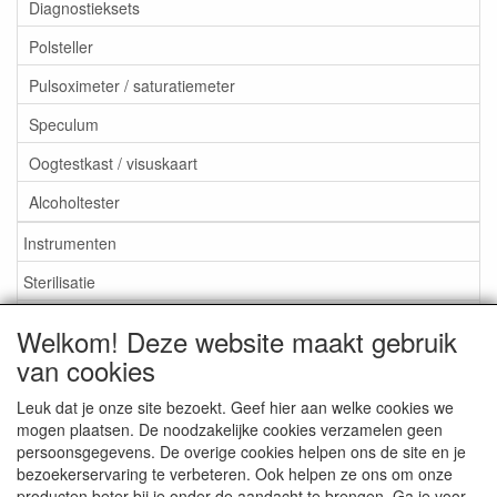
Diagnostieksets
Polsteller
Pulsoximeter / saturatiemeter
Speculum
Oogtestkast / visuskaart
Alcoholtester
Instrumenten
Sterilisatie
EHBO
Welkom! Deze website maakt gebruik
Aktieartikelen
van cookies
Leuk dat je onze site bezoekt. Geef hier aan welke cookies we
mogen plaatsen. De noodzakelijke cookies verzamelen geen
persoonsgegevens. De overige cookies helpen ons de site en je
bezoekerservaring te verbeteren. Ook helpen ze ons om onze
Medisan Trading te Alblasserdam. Alle genoemde prijzen zijn
producten beter bij je onder de aandacht te brengen. Ga je voor