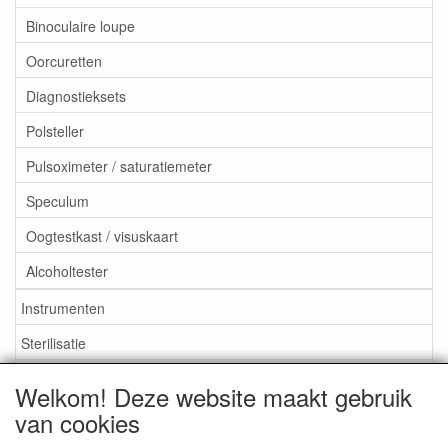
Binoculaire loupe
Oorcuretten
Diagnostieksets
Polsteller
Pulsoximeter / saturatiemeter
Speculum
Oogtestkast / visuskaart
Alcoholtester
Instrumenten
Sterilisatie
EHBO
Welkom! Deze website maakt gebruik
Aktieartikelen
van cookies