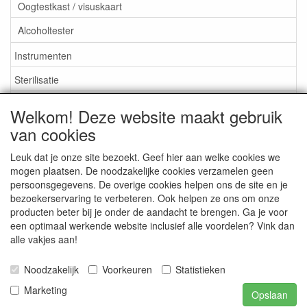
Oogtestkast / visuskaart
Alcoholtester
Instrumenten
Sterilisatie
EHBO
Welkom! Deze website maakt gebruik
Aktieartikelen
van cookies
Leuk dat je onze site bezoekt. Geef hier aan welke cookies we
mogen plaatsen. De noodzakelijke cookies verzamelen geen
persoonsgegevens. De overige cookies helpen ons de site en je
bezoekerservaring te verbeteren. Ook helpen ze ons om onze
Medisan Trading te Alblasserdam. Alle genoemde prijzen zijn
producten beter bij je onder de aandacht te brengen. Ga je voor
inclusief BTW en
exclusief verzendkosten
tenzij anders
een optimaal werkende website inclusief alle voordelen? Vink dan
aangegeven.
alle vakjes aan!
Noodzakelijk
Voorkeuren
Statistieken
Marketing
Opslaan