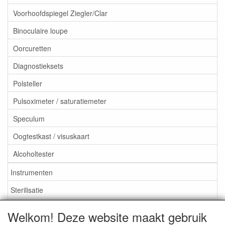
Voorhoofdspiegel Ziegler/Clar
Binoculaire loupe
Oorcuretten
Diagnostieksets
Polsteller
Pulsoximeter / saturatiemeter
Speculum
Oogtestkast / visuskaart
Alcoholtester
Instrumenten
Sterilisatie
EHBO
Welkom! Deze website maakt gebruik
Aktieartikelen