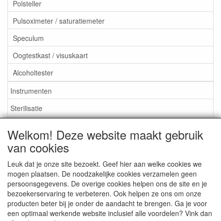
Polsteller
Pulsoximeter / saturatiemeter
Speculum
Oogtestkast / visuskaart
Alcoholtester
Instrumenten
Sterilisatie
EHBO
Welkom! Deze website maakt gebruik
Aktieartikelen
van cookies
Leuk dat je onze site bezoekt. Geef hier aan welke cookies we
mogen plaatsen. De noodzakelijke cookies verzamelen geen
persoonsgegevens. De overige cookies helpen ons de site en je
bezoekerservaring te verbeteren. Ook helpen ze ons om onze
Medisan Trading te Alblasserdam. Alle genoemde prijzen zijn
producten beter bij je onder de aandacht te brengen. Ga je voor
inclusief BTW en
exclusief verzendkosten
tenzij anders
een optimaal werkende website inclusief alle voordelen? Vink dan
aangegeven.