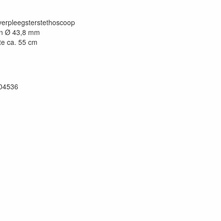
verpleegsterstethoscoop
n Ø 43,8 mm
te ca. 55 cm
04536