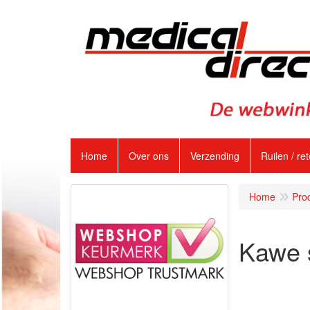
Home
Over ons
Verzending
Ruilen / re
Home
Pro
Kawe s