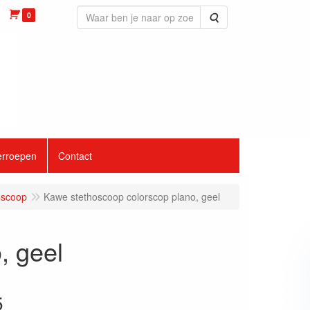
0
Zoeken
erroepen
Contact
oscoop
Kawe stethoscoop colorscop plano, geel
, geel
5