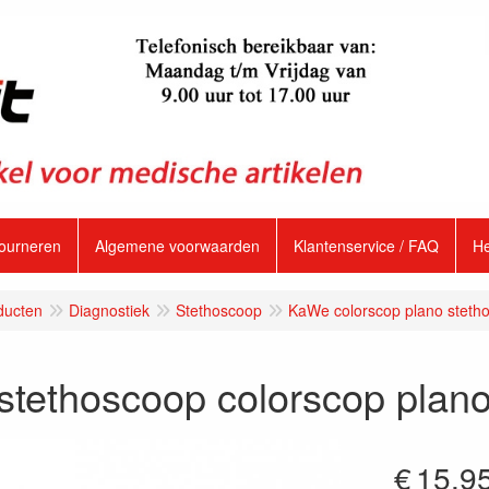
tourneren
Algemene voorwaarden
Klantenservice / FAQ
H
ducten
Diagnostiek
Stethoscoop
KaWe colorscop plano steth
tethoscoop colorscop plano
€
15.9