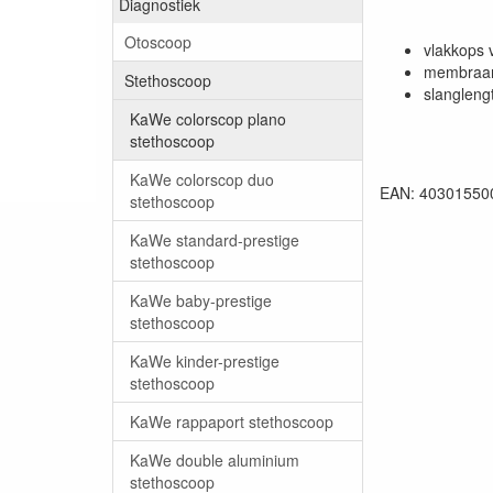
Diagnostiek
Otoscoop
vlakkops 
membraa
Stethoscoop
slangleng
KaWe colorscop plano
stethoscoop
KaWe colorscop duo
EAN: 40301550
stethoscoop
KaWe standard-prestige
stethoscoop
KaWe baby-prestige
stethoscoop
KaWe kinder-prestige
stethoscoop
KaWe rappaport stethoscoop
KaWe double aluminium
stethoscoop