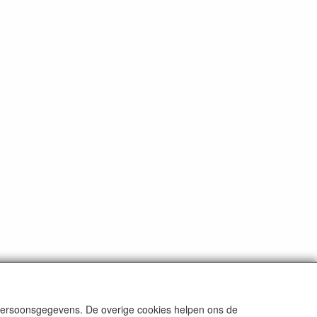
ten
tenzij anders aangegeven.
 persoonsgegevens. De overige cookies helpen ons de