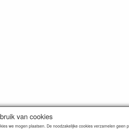
ruik van cookies
dam. Alle genoemde prijzen zijn inclusief BTW en
exclusief verzendkos
cookies we mogen plaatsen. De noodzakelijke cookies verzamelen geen