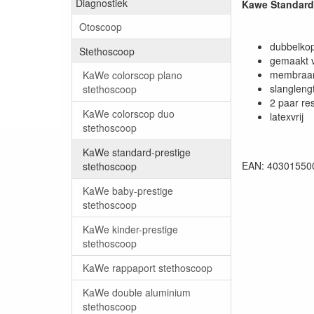
Diagnostiek
Kawe Standard-
Otoscoop
dubbelkop
Stethoscoop
gemaakt 
membraan
KaWe colorscop plano
slangleng
stethoscoop
2 paar re
KaWe colorscop duo
latexvrij
stethoscoop
KaWe standard-prestige
EAN: 40301550
stethoscoop
KaWe baby-prestige
stethoscoop
KaWe kinder-prestige
stethoscoop
KaWe rappaport stethoscoop
KaWe double aluminium
stethoscoop