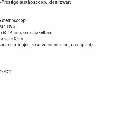
Prestige stethoscoop, kleur zwart
 stethoscoop
van RVS
 Ø 44 mm, omschakelbaar
te ca. 56 cm
serve oordopjes, reserve membraan, naamplaatje
04970