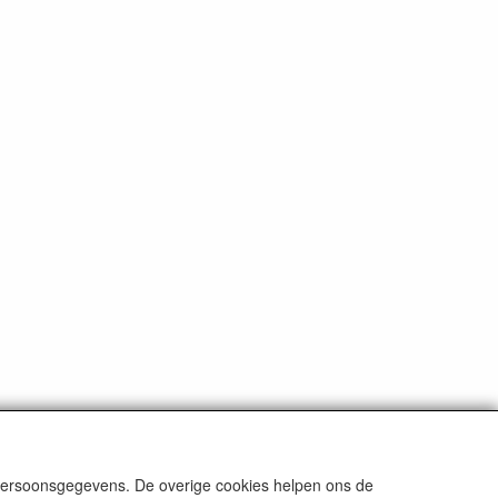
ten
tenzij anders aangegeven.
 persoonsgegevens. De overige cookies helpen ons de