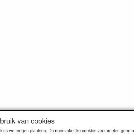
ruik van cookies
dam. Alle genoemde prijzen zijn inclusief BTW en
exclusief verzendkos
cookies we mogen plaatsen. De noodzakelijke cookies verzamelen geen