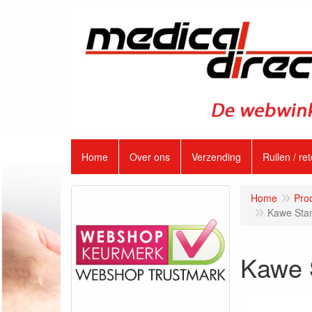
Home
Over ons
Verzending
Ruilen / re
Home
Pro
Kawe Stan
Kawe S