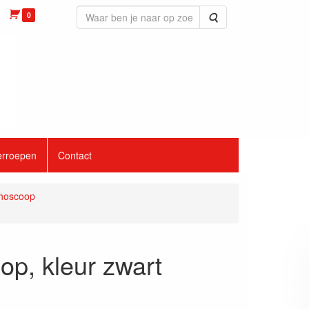
0
Zoeken
erroepen
Contact
thoscoop
op, kleur zwart