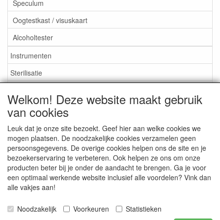
Speculum
Oogtestkast / visuskaart
Alcoholtester
Instrumenten
Sterilisatie
EHBO
Welkom! Deze website maakt gebruik
Aktieartikelen
van cookies
Leuk dat je onze site bezoekt. Geef hier aan welke cookies we
mogen plaatsen. De noodzakelijke cookies verzamelen geen
persoonsgegevens. De overige cookies helpen ons de site en je
bezoekerservaring te verbeteren. Ook helpen ze ons om onze
Medisan Trading te Alblasserdam. Alle genoemde prijzen zijn
producten beter bij je onder de aandacht te brengen. Ga je voor
inclusief BTW en
exclusief verzendkosten
tenzij anders
een optimaal werkende website inclusief alle voordelen? Vink dan
aangegeven.
alle vakjes aan!
Noodzakelijk
Voorkeuren
Statistieken