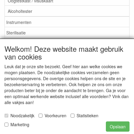
Oogtestkast / visuskaart
Alcoholtester
Instrumenten
Sterilisatie
EHBO
Welkom! Deze website maakt gebruik
Aktieartikelen
van cookies
Leuk dat je onze site bezoekt. Geef hier aan welke cookies we
mogen plaatsen. De noodzakelijke cookies verzamelen geen
persoonsgegevens. De overige cookies helpen ons de site en je
bezoekerservaring te verbeteren. Ook helpen ze ons om onze
Medisan Trading te Alblasserdam. Alle genoemde prijzen zijn
producten beter bij je onder de aandacht te brengen. Ga je voor
inclusief BTW en
exclusief verzendkosten
tenzij anders
een optimaal werkende website inclusief alle voordelen? Vink dan
aangegeven.
alle vakjes aan!
Noodzakelijk
Voorkeuren
Statistieken
Marketing
Opslaan