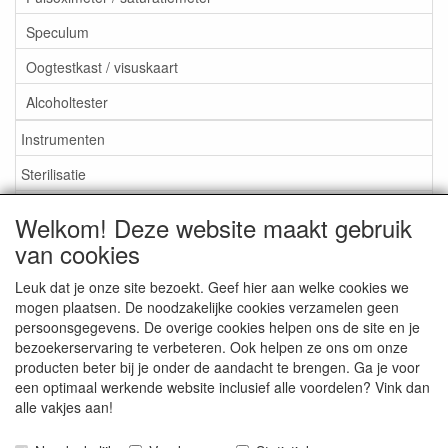
Speculum
Oogtestkast / visuskaart
Alcoholtester
Instrumenten
Sterilisatie
EHBO
Welkom! Deze website maakt gebruik
Aktieartikelen
van cookies
Leuk dat je onze site bezoekt. Geef hier aan welke cookies we
mogen plaatsen. De noodzakelijke cookies verzamelen geen
persoonsgegevens. De overige cookies helpen ons de site en je
bezoekerservaring te verbeteren. Ook helpen ze ons om onze
Medisan Trading te Alblasserdam. Alle genoemde prijzen zijn
producten beter bij je onder de aandacht te brengen. Ga je voor
inclusief BTW en
exclusief verzendkosten
tenzij anders
een optimaal werkende website inclusief alle voordelen? Vink dan
aangegeven.
alle vakjes aan!