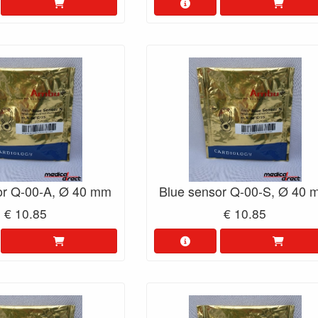
or Q-00-A, Ø 40 mm
Blue sensor Q-00-S, Ø 40
€ 10.85
€ 10.85