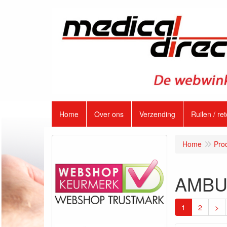
Home
Over ons
Verzending
Ruilen / re
Home
Pro
AMBU 
1
2
>