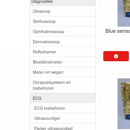
Diagnostiek
Otoscoop
Stethoscoop
Blue sens
Ophthalmoscoop
Dermatoscoop
Reflexhamer
Bloeddrukmeter
Meten en wegen
Oorspoelsysteem en
toebehoren
ECG
ECG toebehoren
Ultrasoundgel
Parker ultrasoundgel